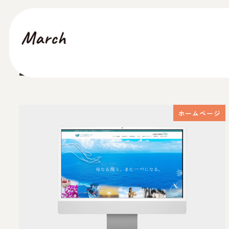
メ
イ
ン
コ
2024年8月
ン
テ
ン
ツ
ホームページ
へ
移
動